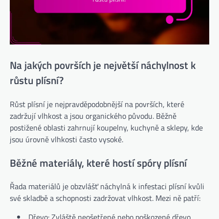
Na jakých površích je největší náchylnost k
růstu plísní?
Růst plísní je nejpravděpodobnější na površích, které
zadržují vlhkost a jsou organického původu. Běžně
postižené oblasti zahrnují koupelny, kuchyně a sklepy, kde
jsou úrovně vlhkosti často vysoké.
Běžné materiály, které hostí spóry plísní
Řada materiálů je obzvlášť náchylná k infestaci plísní kvůli
své skladbě a schopnosti zadržovat vlhkost. Mezi ně patří:
Dřevo: Zvláště neošetřené nebo poškozené dřevo.