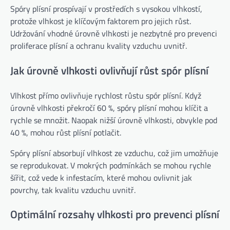
Spóry plísní prospívají v prostředích s vysokou vlhkostí,
protože vlhkost je klíčovým faktorem pro jejich růst.
Udržování vhodné úrovně vlhkosti je nezbytné pro prevenci
proliferace plísní a ochranu kvality vzduchu uvnitř.
Jak úrovně vlhkosti ovlivňují růst spór plísní
Vlhkost přímo ovlivňuje rychlost růstu spór plísní. Když
úrovně vlhkosti překročí 60 %, spóry plísní mohou klíčit a
rychle se množit. Naopak nižší úrovně vlhkosti, obvykle pod
40 %, mohou růst plísní potlačit.
Spóry plísní absorbují vlhkost ze vzduchu, což jim umožňuje
se reprodukovat. V mokrých podmínkách se mohou rychle
šířit, což vede k infestacím, které mohou ovlivnit jak
povrchy, tak kvalitu vzduchu uvnitř.
Optimální rozsahy vlhkosti pro prevenci plísní