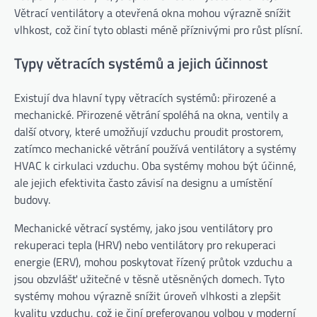
Větrací ventilátory a otevřená okna mohou výrazně snížit
vlhkost, což činí tyto oblasti méně příznivými pro růst plísní.
Typy větracích systémů a jejich účinnost
Existují dva hlavní typy větracích systémů: přirozené a
mechanické. Přirozené větrání spoléhá na okna, ventily a
další otvory, které umožňují vzduchu proudit prostorem,
zatímco mechanické větrání používá ventilátory a systémy
HVAC k cirkulaci vzduchu. Oba systémy mohou být účinné,
ale jejich efektivita často závisí na designu a umístění
budovy.
Mechanické větrací systémy, jako jsou ventilátory pro
rekuperaci tepla (HRV) nebo ventilátory pro rekuperaci
energie (ERV), mohou poskytovat řízený průtok vzduchu a
jsou obzvlášť užitečné v těsně utěsněných domech. Tyto
systémy mohou výrazně snížit úroveň vlhkosti a zlepšit
kvalitu vzduchu, což je činí preferovanou volbou v moderní