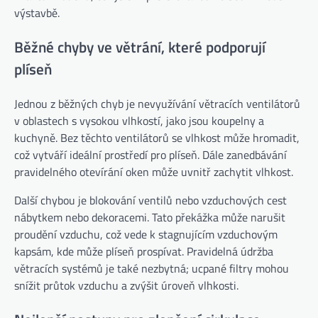
výstavbě.
Běžné chyby ve větrání, které podporují
plíseň
Jednou z běžných chyb je nevyužívání větracích ventilátorů
v oblastech s vysokou vlhkostí, jako jsou koupelny a
kuchyně. Bez těchto ventilátorů se vlhkost může hromadit,
což vytváří ideální prostředí pro plíseň. Dále zanedbávání
pravidelného otevírání oken může uvnitř zachytit vlhkost.
Další chybou je blokování ventilů nebo vzduchových cest
nábytkem nebo dekoracemi. Tato překážka může narušit
proudění vzduchu, což vede k stagnujícím vzduchovým
kapsám, kde může plíseň prospívat. Pravidelná údržba
větracích systémů je také nezbytná; ucpané filtry mohou
snížit průtok vzduchu a zvýšit úroveň vlhkosti.