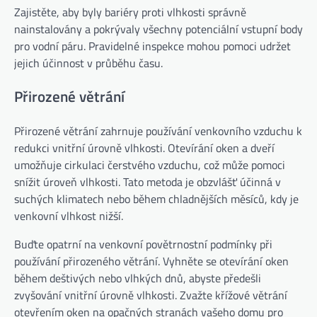
Zajistěte, aby byly bariéry proti vlhkosti správně
nainstalovány a pokrývaly všechny potenciální vstupní body
pro vodní páru. Pravidelné inspekce mohou pomoci udržet
jejich účinnost v průběhu času.
Přirozené větrání
Přirozené větrání zahrnuje používání venkovního vzduchu k
redukci vnitřní úrovně vlhkosti. Otevírání oken a dveří
umožňuje cirkulaci čerstvého vzduchu, což může pomoci
snížit úroveň vlhkosti. Tato metoda je obzvlášť účinná v
suchých klimatech nebo během chladnějších měsíců, kdy je
venkovní vlhkost nižší.
Buďte opatrní na venkovní povětrnostní podmínky při
používání přirozeného větrání. Vyhněte se otevírání oken
během deštivých nebo vlhkých dnů, abyste předešli
zvyšování vnitřní úrovně vlhkosti. Zvažte křížové větrání
otevřením oken na opačných stranách vašeho domu pro