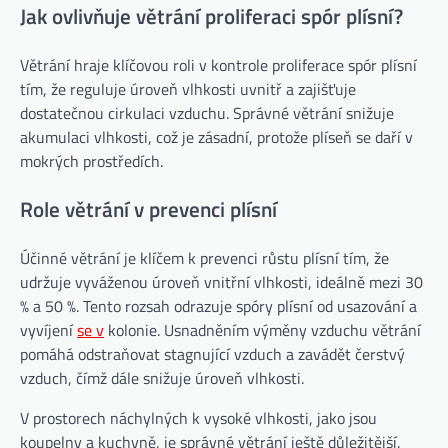
Jak ovlivňuje větrání proliferaci spór plísní?
Větrání hraje klíčovou roli v kontrole proliferace spór plísní
tím, že reguluje úroveň vlhkosti uvnitř a zajišťuje
dostatečnou cirkulaci vzduchu. Správné větrání snižuje
akumulaci vlhkosti, což je zásadní, protože plíseň se daří v
mokrých prostředích.
Role větrání v prevenci plísní
Účinné větrání je klíčem k prevenci růstu plísní tím, že
udržuje vyváženou úroveň vnitřní vlhkosti, ideálně mezi 30
% a 50 %. Tento rozsah odrazuje spóry plísní od usazování a
vyvíjení
se v
kolonie. Usnadněním výměny vzduchu větrání
pomáhá odstraňovat stagnující vzduch a zavádět čerstvý
vzduch, čímž dále snižuje úroveň vlhkosti.
V prostorech náchylných k vysoké vlhkosti, jako jsou
koupelny a kuchyně, je správné větrání ještě důležitější.