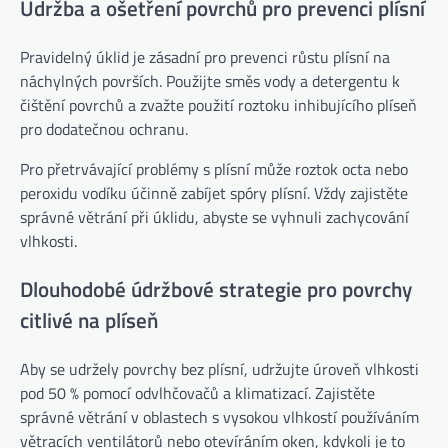
Údržba a ošetření povrchů pro prevenci plísní
Pravidelný úklid je zásadní pro prevenci růstu plísní na
náchylných površích. Použijte směs vody a detergentu k
čištění povrchů a zvažte použití roztoku inhibujícího plíseň
pro dodatečnou ochranu.
Pro přetrvávající problémy s plísní může roztok octa nebo
peroxidu vodíku účinně zabíjet spóry plísní. Vždy zajistěte
správné větrání při úklidu, abyste se vyhnuli zachycování
vlhkosti.
Dlouhodobé údržbové strategie pro povrchy
citlivé na plíseň
Aby se udržely povrchy bez plísní, udržujte úroveň vlhkosti
pod 50 % pomocí odvlhčovačů a klimatizací. Zajistěte
správné větrání v oblastech s vysokou vlhkostí používáním
větracích ventilátorů nebo otevíráním oken, kdykoli je to