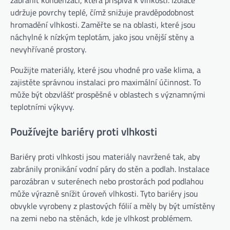
zabránit kondenzaci, která přispívá k vlhkosti. Izolace
udržuje povrchy teplé, čímž snižuje pravděpodobnost
hromadění vlhkosti. Zaměřte se na oblasti, které jsou
náchylné k nízkým teplotám, jako jsou vnější stěny a
nevyhřívané prostory.
Použijte materiály, které jsou vhodné pro vaše klima, a
zajistěte správnou instalaci pro maximální účinnost. To
může být obzvlášť prospěšné v oblastech s významnými
teplotními výkyvy.
Používejte bariéry proti vlhkosti
Bariéry proti vlhkosti jsou materiály navržené tak, aby
zabránily pronikání vodní páry do stěn a podlah. Instalace
parozábran v suterénech nebo prostorách pod podlahou
může výrazně snížit úroveň vlhkosti. Tyto bariéry jsou
obvykle vyrobeny z plastových fólií a měly by být umístěny
na zemi nebo na stěnách, kde je vlhkost problémem.