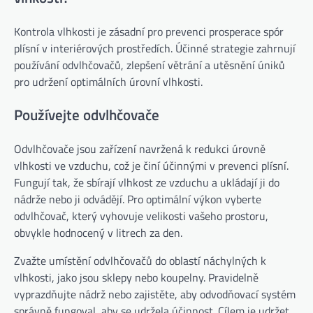
Kontrola vlhkosti je zásadní pro prevenci prosperace spór
plísní v interiérových prostředích. Účinné strategie zahrnují
používání odvlhčovačů, zlepšení větrání a utěsnění úniků
pro udržení optimálních úrovní vlhkosti.
Používejte odvlhčovače
Odvlhčovače jsou zařízení navržená k redukci úrovně
vlhkosti ve vzduchu, což je činí účinnými v prevenci plísní.
Fungují tak, že sbírají vlhkost ze vzduchu a ukládají ji do
nádrže nebo ji odvádějí. Pro optimální výkon vyberte
odvlhčovač, který vyhovuje velikosti vašeho prostoru,
obvykle hodnocený v litrech za den.
Zvažte umístění odvlhčovačů do oblastí náchylných k
vlhkosti, jako jsou sklepy nebo koupelny. Pravidelně
vyprazdňujte nádrž nebo zajistěte, aby odvodňovací systém
správně fungoval, aby se udržela účinnost. Cílem je udržet