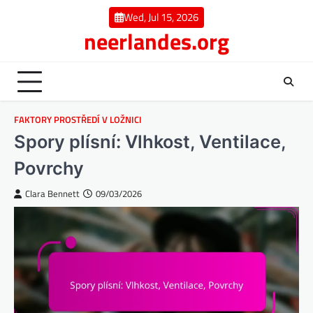
Skip
Wed, Jul 15, 2026
to
neerlandes.org
content
FAKTORY PROSTŘEDÍ V LOŽNICI
Spory plísní: Vlhkost, Ventilace,
Povrchy
Clara Bennett
09/03/2026