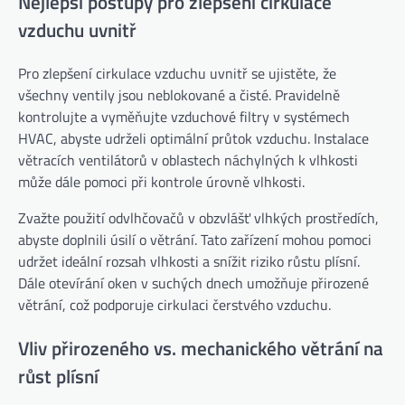
Nejlepší postupy pro zlepšení cirkulace
vzduchu uvnitř
Pro zlepšení cirkulace vzduchu uvnitř se ujistěte, že
všechny ventily jsou neblokované a čisté. Pravidelně
kontrolujte a vyměňujte vzduchové filtry v systémech
HVAC, abyste udrželi optimální průtok vzduchu. Instalace
větracích ventilátorů v oblastech náchylných k vlhkosti
může dále pomoci při kontrole úrovně vlhkosti.
Zvažte použití odvlhčovačů v obzvlášť vlhkých prostředích,
abyste doplnili úsilí o větrání. Tato zařízení mohou pomoci
udržet ideální rozsah vlhkosti a snížit riziko růstu plísní.
Dále otevírání oken v suchých dnech umožňuje přirozené
větrání, což podporuje cirkulaci čerstvého vzduchu.
Vliv přirozeného vs. mechanického větrání na
růst plísní