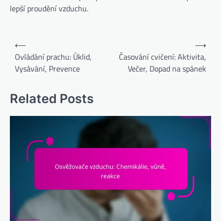
lepší proudění vzduchu.
Post
⟵
⟶
navigation
Ovládání prachu: Úklid,
Časování cvičení: Aktivita,
Vysávání, Prevence
Večer, Dopad na spánek
Related Posts