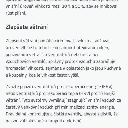
vnitřní úroveň vlhkosti mezi 30 % a 50 %, aby se inhiboval
růst plísní.
Zlepšete větrání
Zlepšení větrání pomáhá cirkulovat vzduch a snižovat
úroveň vlhkosti. Toho lze dosáhnout otevíráním oken,
používáním větracích ventilátorů nebo instalací
vzduchových ventilů. Správný průtok vzduchu zabraňuje
hromadění vlhkosti, zejména v oblastech jako jsou kuchyně
a koupelny, kde je vlhkost často vyšší.
Zvažte použití ventilátorů pro rekuperaci energie (ERV)
nebo ventilátorů pro rekuperaci tepla (HRV) pro řízenější
větrání. Tyto systémy vyměňují stagnující vnitřní vzduch za
čerstvý venkovní vzduch při minimalizaci ztráty energie.
Pravidelně kontrolujte a čistěte ventily, abyste zajistili, že
nejsou zablokované a fungují efektivně.