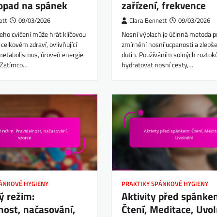
Dopad na spánek
zařízení, frekvence
ett
09/03/2026
Clara Bennett
09/03/2026
eho cvičení může hrát klíčovou
Nosní výplach je účinná metoda p
 celkovém zdraví, ovlivňující
zmírnění nosní ucpanosti a zlepše
 metabolismus, úroveň energie
dutin. Používáním solných rozto
. Zatímco…
hydratovat nosní cesty,…
PÁNKOVÉ HYGIENY
PRAKTIKY SPÁNKOVÉ HYGIENY
ý režim:
Aktivity před spánke
nost, načasování,
Čtení, Meditace, Uvo