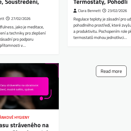
, Soustředění,
Termostaty, Pohodlí
Clara Bennett
23/02/2026
ett
27/02/2026
Regulace teploty je zásadní pro ud
pohodlného prostředí, které zvyš
fulness, jako je meditace,
a produktivitu. Pochopením role p
ení a techniky pro zlepšení
termostatů mohou jednotlivci…
zásadní pro podporu
přítomnosti v…
Read more
PÁNKOVÉ HYGIENY
času stráveného na