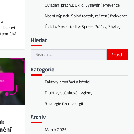
Ovládání prachu: Úklid, Vysávání, Prevence
Nosní výplach: Solný roztok, zařízení, frekvence
ro
Úklidové prostředky: Spreje, Prášky, Zbytky
ní zdraví
ků pomáhá
Hledat
Search
for:
Kategorie
Faktory prostředí v ložnici
Praktiky spánkové hygieny
Strategie řízení alergií
Archiv
m:
lnění
March 2026