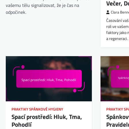
Večer, 
vašemu tělu signalizovat, že je čas na
odpočinek.
Clara Benn
Časování vaš
roli ve vašem
faktory jako
a regeneraci
PRAKTIKY SPÁNKOVÉ HYGIENY
PRAKTIKY S
Spací prostředí: Hluk, Tma,
Spánkov
Pohodlí
Pravidel