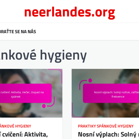
neerlandes.org
RAŤTE SE NA NÁS
ánkové hygieny
PÁNKOVÉ HYGIENY
PRAKTIKY SPÁNKOVÉ HYGIENY
cvičení: Aktivita,
Nosní výplach: Solný 