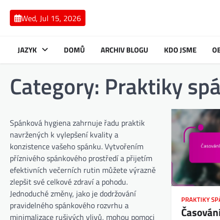
Skip
to
Wed, Jul 15, 2026
content
JAZYK
DOMŮ
ARCHIV BLOGU
KDO JSME
OB
Category:
Praktiky sp
Spánková hygiena zahrnuje řadu praktik
navržených k vylepšení kvality a
konzistence vašeho spánku. Vytvořením
příznivého spánkového prostředí a přijetím
efektivních večerních rutin můžete výrazně
zlepšit své celkové zdraví a pohodu.
Jednoduché změny, jako je dodržování
PRAKTIKY S
pravidelného spánkového rozvrhu a
Časování 
minimalizace rušivých vlivů, mohou pomoci