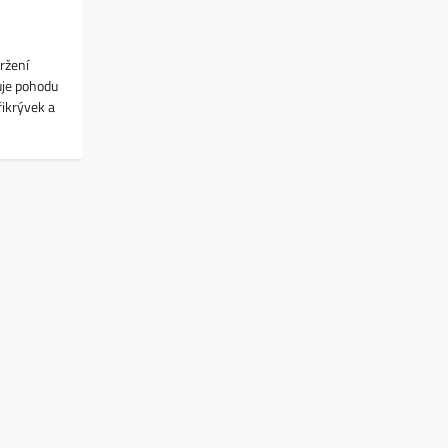
ržení
uje pohodu
řikrývek a