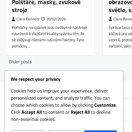
Polštáře, masky, zvukové
obrazovc
stroje
světlo, 
Clara Bennett
20/02/2026
Clara Benn
Pomůcky na spánek jsou nezbytné nástroje
Správa času 
navržené k zlepšení kvality spánku tím, že
klíčová pro 
se zabývají různými rušivými faktory. Tyto
vzorců, prot
pomůcky…
zařízení, jako
Posts
Older posts
navigation
We respect your privacy
Cookies help us improve your experience, deliver
Kategorie
personalized content, and analyze traffic. You can
choose which cookies to allow by clicking
Customize
.
Faktory prostředí v ložnici
Click
Accept All
to consent or
Reject All
to decline
Praktiky spánkové hygieny
non-essential cookies.
Strategie řízení alergií