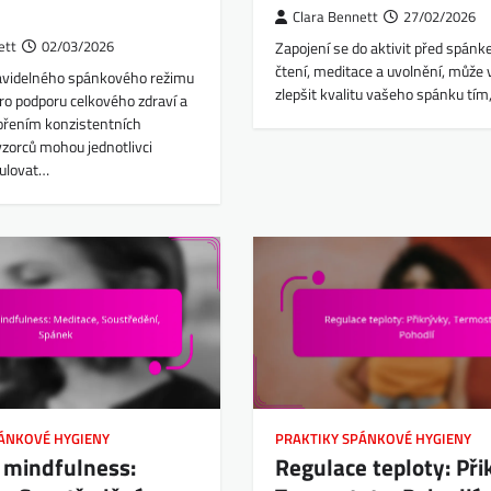
Clara Bennett
27/02/2026
ett
02/03/2026
Zapojení se do aktivit před spánke
čtení, meditace a uvolnění, může
avidelného spánkového režimu
zlepšit kvalitu vašeho spánku tím
ro podporu celkového zdraví a
ořením konzistentních
zorců mohou jednotlivci
gulovat…
PÁNKOVÉ HYGIENY
PRAKTIKY SPÁNKOVÉ HYGIENY
 mindfulness:
Regulace teploty: Při