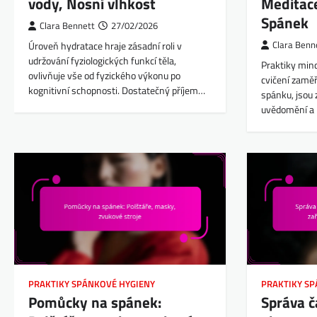
vody, Nosní vlhkost
Meditace
Spánek
Clara Bennett
27/02/2026
Úroveň hydratace hraje zásadní roli v
Clara Benn
udržování fyziologických funkcí těla,
Praktiky mind
ovlivňuje vše od fyzického výkonu po
cvičení zaměř
kognitivní schopnosti. Dostatečný příjem…
spánku, jsou 
uvědomění a 
PRAKTIKY SPÁNKOVÉ HYGIENY
PRAKTIKY S
Pomůcky na spánek:
Správa 