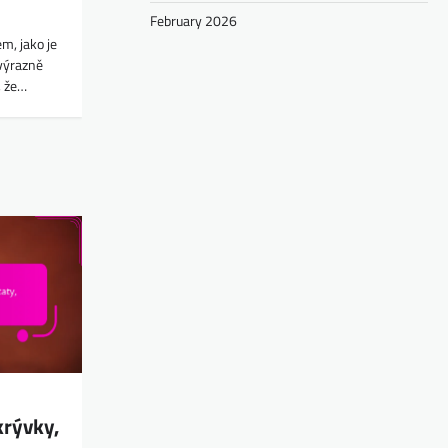
February 2026
m, jako je
 výrazně
, že…
krývky,