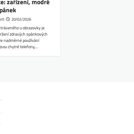
e: zařízení, modré
spánek
ett
20/02/2026
stráveného u obrazovky je
udržení zdravých spánkových
ože nadměrné používání
 jsou chytré telefony,…