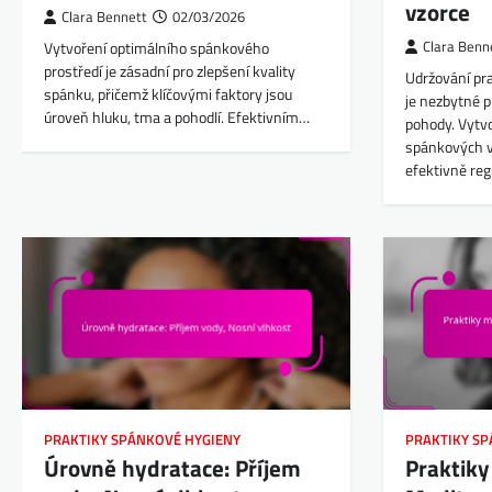
vzorce
Clara Bennett
02/03/2026
Vytvoření optimálního spánkového
Clara Benn
prostředí je zásadní pro zlepšení kvality
Udržování pr
spánku, přičemž klíčovými faktory jsou
je nezbytné p
úroveň hluku, tma a pohodlí. Efektivním…
pohody. Vytv
spánkových v
efektivně re
PRAKTIKY SPÁNKOVÉ HYGIENY
PRAKTIKY S
Úrovně hydratace: Příjem
Praktiky