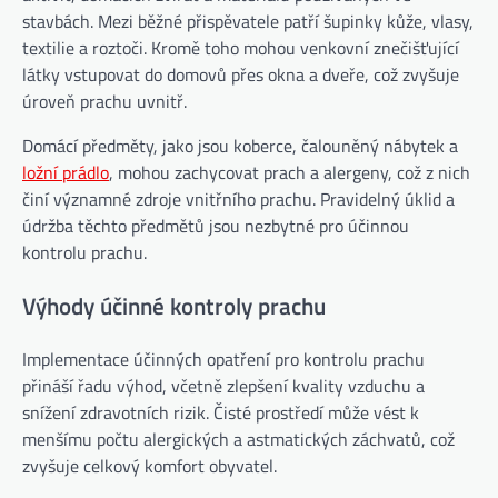
stavbách. Mezi běžné přispěvatele patří šupinky kůže, vlasy,
textilie a roztoči. Kromě toho mohou venkovní znečišťující
látky vstupovat do domovů přes okna a dveře, což zvyšuje
úroveň prachu uvnitř.
Domácí předměty, jako jsou koberce, čalouněný nábytek a
ložní prádlo
, mohou zachycovat prach a alergeny, což z nich
činí významné zdroje vnitřního prachu. Pravidelný úklid a
údržba těchto předmětů jsou nezbytné pro účinnou
kontrolu prachu.
Výhody účinné kontroly prachu
Implementace účinných opatření pro kontrolu prachu
přináší řadu výhod, včetně zlepšení kvality vzduchu a
snížení zdravotních rizik. Čisté prostředí může vést k
menšímu počtu alergických a astmatických záchvatů, což
zvyšuje celkový komfort obyvatel.