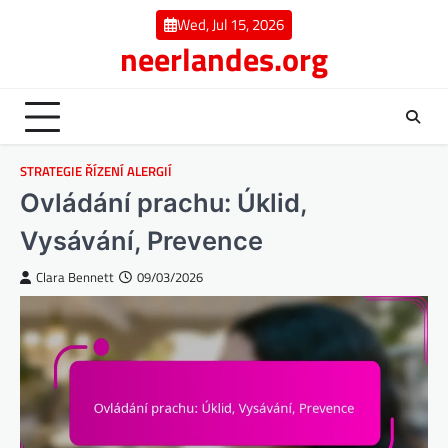
Skip
Wed, Jul 15, 2026
to
neerlandes.org
content
STRATEGIE ŘÍZENÍ ALERGIÍ
Ovládání prachu: Úklid,
Vysávání, Prevence
Clara Bennett
09/03/2026