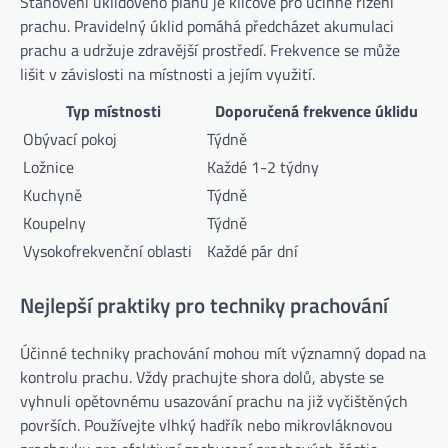
Stanovení úklidového plánu je klíčové pro účinné řízení
prachu. Pravidelný úklid pomáhá předcházet akumulaci
prachu a udržuje zdravější prostředí. Frekvence se může
lišit v závislosti na místnosti a jejím využití.
Typ místnosti
Doporučená frekvence úklidu
Obývací pokoj
Týdně
Ložnice
Každé 1-2 týdny
Kuchyně
Týdně
Koupelny
Týdně
Vysokofrekvenční oblasti
Každé pár dní
Nejlepší praktiky pro techniky prachování
Účinné techniky prachování mohou mít významný dopad na
kontrolu prachu. Vždy prachujte shora dolů, abyste se
vyhnuli opětovnému usazování prachu na již vyčištěných
površích. Používejte vlhký hadřík nebo mikrovláknovou