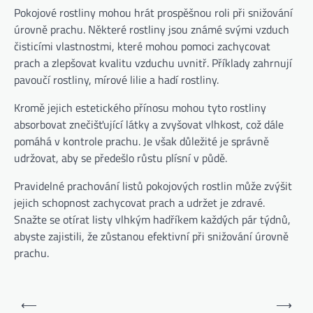
Pokojové rostliny mohou hrát prospěšnou roli při snižování
úrovně prachu. Některé rostliny jsou známé svými vzduch
čisticími vlastnostmi, které mohou pomoci zachycovat
prach a zlepšovat kvalitu vzduchu uvnitř. Příklady zahrnují
pavoučí rostliny, mírové lilie a hadí rostliny.
Kromě jejich estetického přínosu mohou tyto rostliny
absorbovat znečišťující látky a zvyšovat vlhkost, což dále
pomáhá v kontrole prachu. Je však důležité je správně
udržovat, aby se předešlo růstu plísní v půdě.
Pravidelné prachování listů pokojových rostlin může zvýšit
jejich schopnost zachycovat prach a udržet je zdravé.
Snažte se otírat listy vlhkým hadříkem každých pár týdnů,
abyste zajistili, že zůstanou efektivní při snižování úrovně
prachu.
Post
⟵
⟶