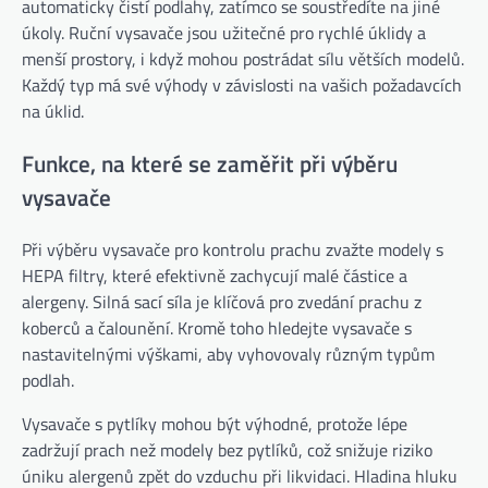
automaticky čistí podlahy, zatímco se soustředíte na jiné
úkoly. Ruční vysavače jsou užitečné pro rychlé úklidy a
menší prostory, i když mohou postrádat sílu větších modelů.
Každý typ má své výhody v závislosti na vašich požadavcích
na úklid.
Funkce, na které se zaměřit při výběru
vysavače
Při výběru vysavače pro kontrolu prachu zvažte modely s
HEPA filtry, které efektivně zachycují malé částice a
alergeny. Silná sací síla je klíčová pro zvedání prachu z
koberců a čalounění. Kromě toho hledejte vysavače s
nastavitelnými výškami, aby vyhovovaly různým typům
podlah.
Vysavače s pytlíky mohou být výhodné, protože lépe
zadržují prach než modely bez pytlíků, což snižuje riziko
úniku alergenů zpět do vzduchu při likvidaci. Hladina hluku