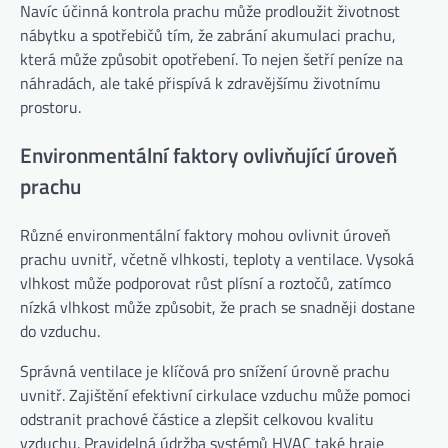
Navíc účinná kontrola prachu může prodloužit životnost
nábytku a spotřebičů tím, že zabrání akumulaci prachu,
která může způsobit opotřebení. To nejen šetří peníze na
náhradách, ale také přispívá k zdravějšímu životnímu
prostoru.
Environmentální faktory ovlivňující úroveň
prachu
Různé environmentální faktory mohou ovlivnit úroveň
prachu uvnitř, včetně vlhkosti, teploty a ventilace. Vysoká
vlhkost může podporovat růst plísní a roztočů, zatímco
nízká vlhkost může způsobit, že prach se snadněji dostane
do vzduchu.
Správná ventilace je klíčová pro snížení úrovně prachu
uvnitř. Zajištění efektivní cirkulace vzduchu může pomoci
odstranit prachové částice a zlepšit celkovou kvalitu
vzduchu. Pravidelná údržba systémů HVAC také hraje