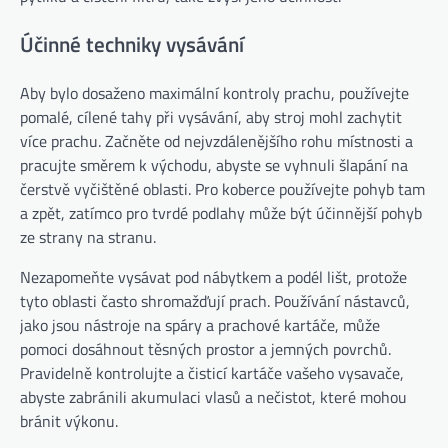
Účinné techniky vysávání
Aby bylo dosaženo maximální kontroly prachu, používejte
pomalé, cílené tahy při vysávání, aby stroj mohl zachytit
více prachu. Začněte od nejvzdálenějšího rohu místnosti a
pracujte směrem k východu, abyste se vyhnuli šlapání na
čerstvě vyčištěné oblasti. Pro koberce používejte pohyb tam
a zpět, zatímco pro tvrdé podlahy může být účinnější pohyb
ze strany na stranu.
Nezapomeňte vysávat pod nábytkem a podél lišt, protože
tyto oblasti často shromažďují prach. Používání nástavců,
jako jsou nástroje na spáry a prachové kartáče, může
pomoci dosáhnout těsných prostor a jemných povrchů.
Pravidelně kontrolujte a čisticí kartáče vašeho vysavače,
abyste zabránili akumulaci vlasů a nečistot, které mohou
bránit výkonu.